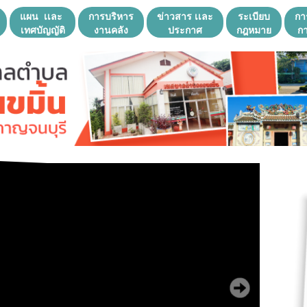
แผน เเละ
การบริหาร
ข่าวสาร เเละ
ระเบียบ
กา
เทศบัญญัติ
งานคลัง
ประกาศ
กฎหมาย
กา