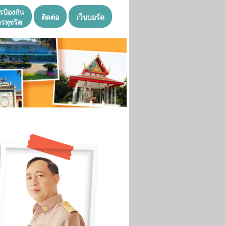
รป้องกัน
ติดต่อ
เว็บบอร์ด
รทุจริต