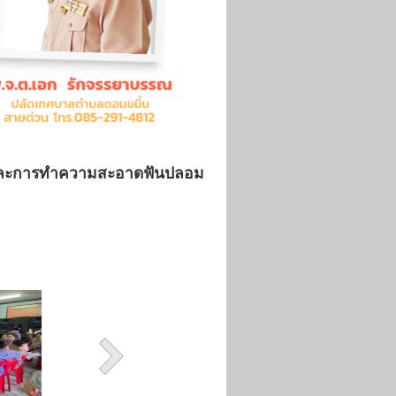
งปากและการทำความสะอาดฟันปลอม