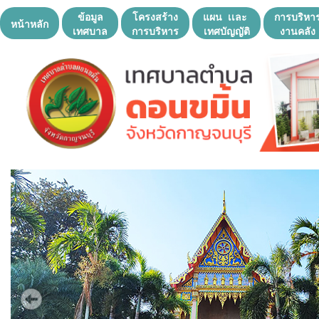
ข้อมูล
โครงสร้าง
แผน เเละ
การบริหา
หน้าหลัก
เทศบาล
การบริหาร
เทศบัญญัติ
งานคลัง