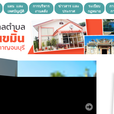
แผน เเละ
การบริหาร
ข่าวสาร เเละ
ระเบียบ
กา
เทศบัญญัติ
งานคลัง
ประกาศ
กฎหมาย
กา