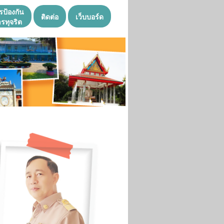
รป้องกัน
ติดต่อ
เว็บบอร์ด
รทุจริต