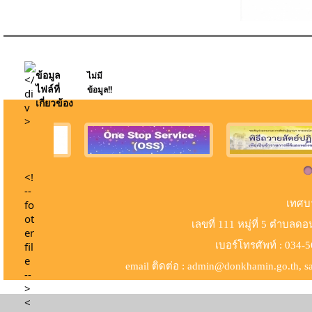
ข้อมูล
ไม่มี
ไฟล์ที่
ข้อมูล!!
เกี่ยวข้อง
เทศบ
เลขที่ 111 หมู่ที่ 5 ตำบล
เบอร์​โทรศัพท์ : 034
email ติดต่อ : admin@donkhamin.go.th,