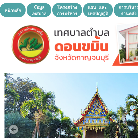
ข้อมูล
โครงสร้าง
แผน เเละ
การบริหา
หน้าหลัก
เทศบาล
การบริหาร
เทศบัญญัติ
งานคลัง