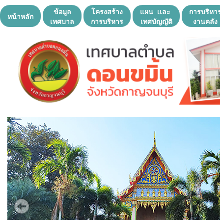
ข้อมูล
โครงสร้าง
แผน เเละ
การบริหา
หน้าหลัก
เทศบาล
การบริหาร
เทศบัญญัติ
งานคลัง